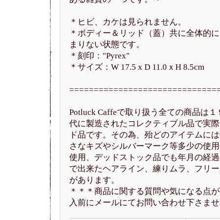
＊ヒビ、カケは見られません。
＊ボディー＆リッド（蓋）共に全体的に
まりない状態です。
＊刻印："Pyrex"
＊サイズ：W 17.5 x D 11.0ｘH 8.5cm
==============================
Potluck Caffeで取り扱う全ての商
代に製造されたコレクティブル品で実際
ド品です。その為、殆どのアイテムには
さなキズやシルバーマーク等多少の使用
使用、デッドストック品でも年月の経過
で出来たヘアライン、練りムラ、フリー
があります。
＊＊＊商品に関する質問や気になる点が
入前にメールにてお問い合わせ下さませ